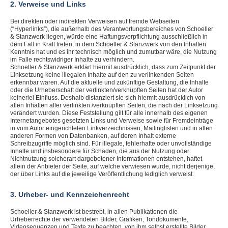
2. Verweise und Links
Bei direkten oder indirekten Verweisen auf fremde Webseiten
(“Hyperlinks”), die außerhalb des Verantwortungsbereiches von Schoeller
& Stanzwerk liegen, würde eine Haftungsverpflichtung ausschließlich in
dem Fall in Kraft treten, in dem Schoeller & Stanzwerk von den Inhalten
Kenntnis hat und es ihr technisch möglich und zumutbar wäre, die Nutzung
im Falle rechtswidriger Inhalte zu verhindern.
Schoeller & Stanzwerk erklärt hiermit ausdrücklich, dass zum Zeitpunkt der
Linksetzung keine illegalen Inhalte auf den zu verlinkenden Seiten
erkennbar waren. Auf die aktuelle und zukünftige Gestaltung, die Inhalte
oder die Urheberschaft der verlinkten/verknüpften Seiten hat der Autor
keinerlei Einfluss. Deshalb distanziert sie sich hiermit ausdrücklich von
allen Inhalten aller verlinkten /verknüpften Seiten, die nach der Linksetzung
verändert wurden. Diese Feststellung gilt für alle innerhalb des eigenen
Internetangebotes gesetzten Links und Verweise sowie für Fremdeinträge
in vom Autor eingerichteten Linkverzeichnissen, Mailinglisten und in allen
anderen Formen von Datenbanken, auf deren Inhalt externe
Schreibzugriffe möglich sind. Für illegale, fehlerhafte oder unvollständige
Inhalte und insbesondere für Schäden, die aus der Nutzung oder
Nichtnutzung solcherart dargebotener Informationen entstehen, haftet
allein der Anbieter der Seite, auf welche verwiesen wurde, nicht derjenige,
der über Links auf die jeweilige Veröffentlichung lediglich verweist.
3. Urheber- und Kennzeichenrecht
Schoeller & Stanzwerk ist bestrebt, in allen Publikationen die
Urheberrechte der verwendeten Bilder, Grafiken, Tondokumente,
Videosequenzen und Texte zu beachten, von ihm selbst erstellte Bilder,