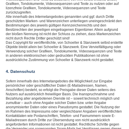
Grafiken, Tondokumente, Videosequenzen und Texte zu nutzen oder auf
lizenzfreie Grafiken, Tondokumente, Videosequenzen und Texte
zurückzugreifen.
Alle innerhalb des Internetangebotes genannten und ggf. durch Dritte
geschützten Marken- und Warenzeichen unterliegen uneingeschränkt den
Bestimmungen des jeweils gültigen Kennzeichenrechts und den
Besitzrechten der jeweiligen eingetragenen Eigentümer. Allein aufgrund
der bloßen Nennung ist nicht der Schluss zu ziehen, dass Markenzeichen
nicht durch Rechte Dritter geschützt sind!
Das Copyright für veröffentlichte, von Schoeller & Stanzwerk selbst erstellte
Objekte bleibt allein bei Schoeller & Stanzwerk. Eine Vervielfältigung oder
Verwendung solcher Grafiken, Tondokumente, Videosequenzen und Texte
in anderen elektronischen oder gedruckten Publikationen ist ohne
ausdrückliche Zustimmung von Schoeller & Stanzwerk nicht gestattet.
4. Datenschutz
Sofern innerhalb des Internetangebotes die Möglichkeit zur Eingabe
persönlicher oder geschäftlicher Daten (E-Mailadressen, Namen,
Anschriften) besteht, so erfolgt die Preisgabe dieser Daten seitens des
Nutzers auf ausdrücklich freiwilliger Basis. Die Inanspruchnahme und
Bezahlung aller angebotenen Dienste ist – soweit technisch möglich und
zumutbar – auch ohne Angabe solcher Daten bzw. unter Angabe
anonymisierter Daten oder eines Pseudonyms gestattet. Die Nutzung der
im Rahmen des Impressums oder vergleichbarer Angaben veröffentlichten
Kontaktdaten wie Postanschriften, Telefon- und Faxnummern sowie E-
Mailadressen durch Dritte zur Übersendung von nicht ausdrücklich
angeforderten Informationen ist nicht gestattet. Rechtliche Schritte gegen
die Versender von sogenannten Spam-Mails bei Verstössen gegen dieses