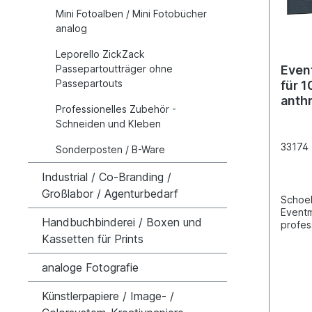
Mini Fotoalben / Mini Fotobücher
analog
Leporello ZickZack
Passepartoutträger ohne
Even
Passepartouts
für 1
anthr
Professionelles Zubehör -
Schneiden und Kleben
33174
Sonderposten / B-Ware
Industrial / Co-Branding /
Großlabor / Agenturbedarf
Schoel
Eventm
Handbuchbinderei / Boxen und
profes
Präsen
Kassetten für Prints
Fotoar
Promot
analoge Fotografie
Fotoma
Passep
Künstlerpapiere / Image- /
zum Sc