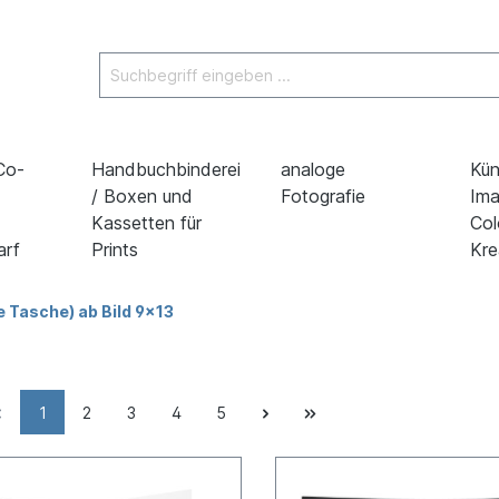
 Co-
Handbuchbinderei
analoge
Kün
/ Boxen und
Fotografie
Ima
Kassetten für
Col
arf
Prints
Kre
 Tasche) ab Bild 9x13
1
2
3
4
5