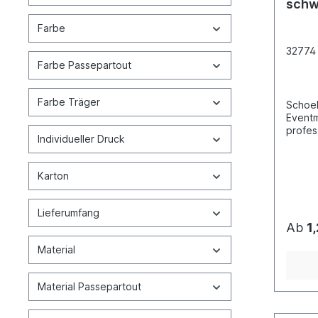
schw
Farbe
32774
Farbe Passepartout
Farbe Träger
Schoel
Eventm
profes
Individueller Druck
Präsen
Fotoar
Promot
Karton
Fotoma
Passep
zum Sc
Lieferumfang
Ab
1
Material
Material Passepartout