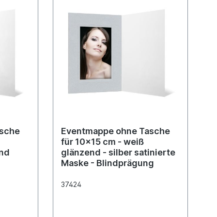
asche
Eventmappe ohne Tasche
für 10x15 cm - weiß
and
glänzend - silber satinierte
Maske - Blindprägung
37424