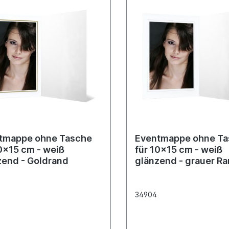
tmappe ohne Tasche
Eventmappe ohne T
0x15 cm - weiß
für 10x15 cm - weiß
zend - Goldrand
glänzend - grauer R
34904