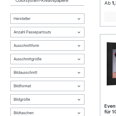
Colorsystem-Kreativpapiere
Ab
1
Hersteller
Anzahl Passepartouts
Ausschnittform
Ausschnittgröße
Bildausschnitt
Bildformat
Bildgröße
Even
für 1
Bildtaschen