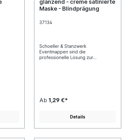
e
glänzend - creme satinierte
Maske - Blindprägung
37134
Schoeller & Stanzwerk
Eventmappen sind die
professionelle Lösung zur
rer
Präsentation und Abgabe Ihrer
ts und
Fotoarbeiten bei allen Events und
ent-
Promotions. Alle unsere Event-
Fotomappen besitzen ein
eckel"
Passepartout und einen "Deckel"
zum Schutz des Bildes.
Ab
1,29 €*
Details