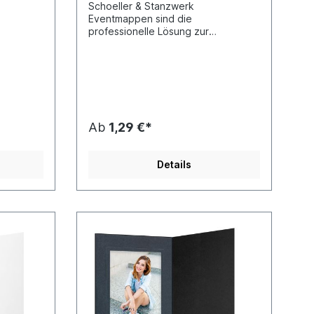
Schoeller & Stanzwerk
Eventmappen sind die
professionelle Lösung zur
rer
Präsentation und Abgabe Ihrer
ts und
Fotoarbeiten bei allen Events und
ent-
Promotions. Alle unsere Event-
Fotomappen besitzen ein
eckel"
Passepartout und einen "Deckel"
zum Schutz des Bildes.
Ab
1,29 €*
Details