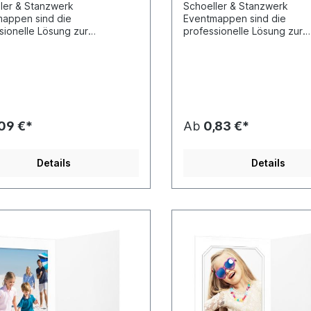
ler & Stanzwerk
Schoeller & Stanzwerk
appen sind die
Eventmappen sind die
sionelle Lösung zur
professionelle Lösung zur
tation und Abgabe Ihrer
Präsentation und Abgabe Ih
beiten bei allen Events und
Fotoarbeiten bei allen Even
ions. Alle unsere Event-
Promotions. Alle unsere Ev
ppen besitzen ein
Fotomappen besitzen ein
artout und einen "Deckel"
Passepartout und einen "D
hutz des Bildes.
zum Schutz des Bildes.
,09 €*
Ab
0,83 €*
Details
Details