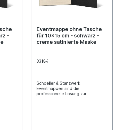
asche
Eventmappe ohne Tasche
z -
für 10x15 cm - schwarz -
ke
creme satinierte Maske
33184
Schoeller & Stanzwerk
Eventmappen sind die
professionelle Lösung zur
rer
Präsentation und Abgabe Ihrer
ts und
Fotoarbeiten bei allen Events und
ent-
Promotions. Alle unsere Event-
Fotomappen besitzen ein
eckel"
Passepartout und einen "Deckel"
zum Schutz des Bildes.