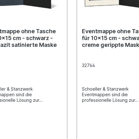
tmappe ohne Tasche
Eventmappe ohne T
0x15 cm - schwarz -
für 10x15 cm - schwar
azit satinierte Maske
creme gerippte Mas
32764
ler & Stanzwerk
Schoeller & Stanzwerk
appen sind die
Eventmappen sind die
sionelle Lösung zur
professionelle Lösung zur
tation und Abgabe Ihrer
Präsentation und Abgabe Ih
beiten bei allen Events und
Fotoarbeiten bei allen Even
ions. Alle unsere Event-
Promotions. Alle unsere Ev
ppen besitzen ein
Fotomappen besitzen ein
artout und einen "Deckel"
Passepartout und einen "D
hutz des Bildes.
zum Schutz des Bildes.