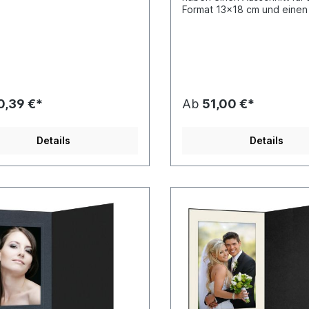
Format 13x18 cm und einen
zum Schutz des Bildes. Bei
Bestellung von Kwick Produ
als Zahlungsweise generell
Vorkasse und kein Abzug v
Skonto möglich.
0,39 €*
Ab
51,00 €*
Details
Details