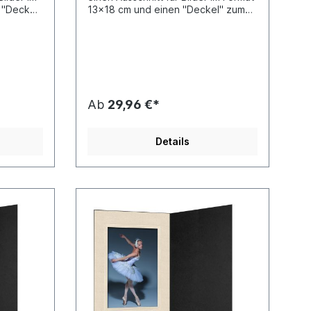
 "Deckel"
13x18 cm und einen "Deckel" zum
Schutz des Bildes. Bei Bestellung
kten ist
von Kwick Produkten ist als
 nur
Zahlungsweise generell nur
on
Vorkasse und kein Abzug von
Skonto möglich.
Ab
29,96 €*
Details