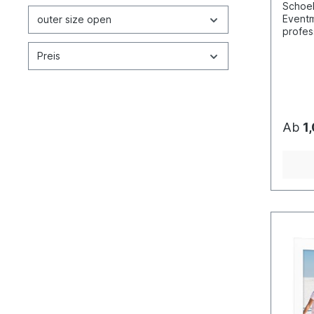
Schoel
Eventm
outer size open
profes
Präsen
Preis
Fotoar
Promot
Fotoma
Passep
zum Sc
Ab
1