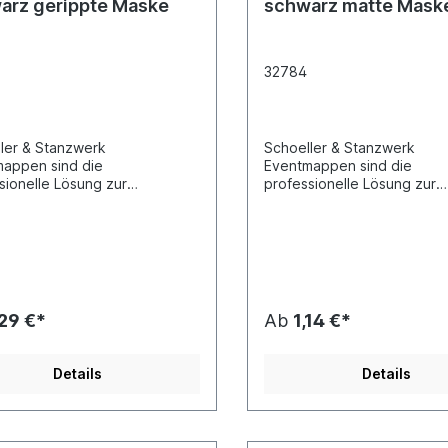
arz gerippte Maske
schwarz matte Mask
32784
ler & Stanzwerk
Schoeller & Stanzwerk
appen sind die
Eventmappen sind die
sionelle Lösung zur
professionelle Lösung zur
tation und Abgabe Ihrer
Präsentation und Abgabe Ih
beiten bei allen Events und
Fotoarbeiten bei allen Even
ions. Alle unsere Event-
Promotions. Alle unsere Ev
ppen besitzen ein
Fotomappen besitzen ein
artout und einen "Deckel"
Passepartout und einen "D
hutz des Bildes.
zum Schutz des Bildes.
,29 €*
Ab
1,14 €*
Details
Details