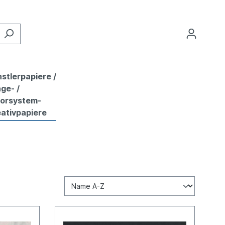
stlerpapiere /
ge- /
lorsystem-
ativpapiere