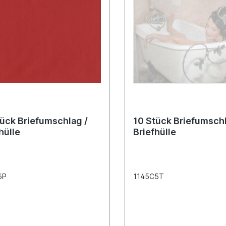
tück Briefumschlag /
10 Stück Briefumschl
hülle
Briefhülle
6P
1145C5T