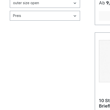
Ab
9
outer size open
Preis
10 S
Brief