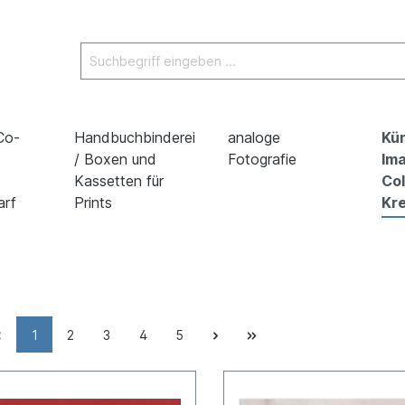
 Co-
Handbuchbinderei
analoge
Kün
/ Boxen und
Fotografie
Ima
Kassetten für
Co
arf
Prints
Kre
1
2
3
4
5