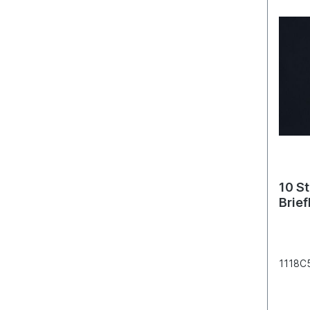
10 S
Brief
1118C