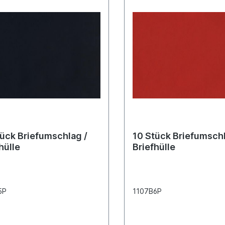
tück Briefumschlag /
10 Stück Briefumschl
hülle
Briefhülle
5P
1107B6P