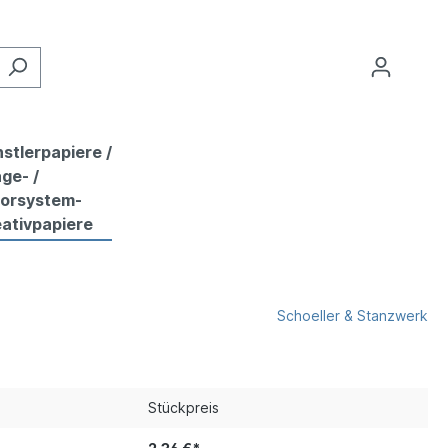
stlerpapiere /
ge- /
lorsystem-
ativpapiere
Schoeller & Stanzwerk
Stückpreis