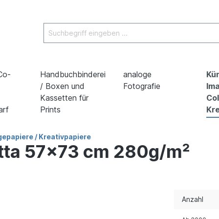
 Co-
Handbuchbinderei
analoge
Kün
/ Boxen und
Fotografie
Ima
Kassetten für
Co
arf
Prints
Kre
epapiere / Kreativpapiere
tta 57x73 cm 280g/m²
Anzahl