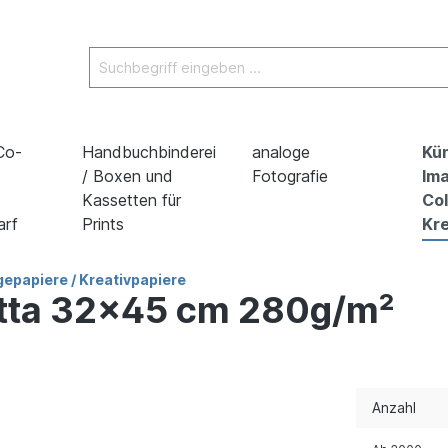
 Co-
Handbuchbinderei
analoge
Kün
/ Boxen und
Fotografie
Ima
Kassetten für
Co
arf
Prints
Kre
epapiere / Kreativpapiere
otta 32x45 cm 280g/m²
Anzahl