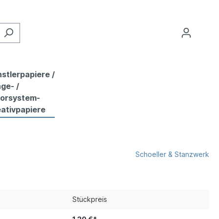
stlerpapiere /
ge- /
lorsystem-
ativpapiere
Schoeller & Stanzwerk
Stückpreis