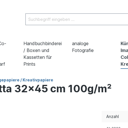
 Co-
Handbuchbinderei
analoge
Kün
/ Boxen und
Fotografie
Ima
Kassetten für
Co
arf
Prints
Kre
epapiere / Kreativpapiere
otta 32x45 cm 100g/m²
Anzahl