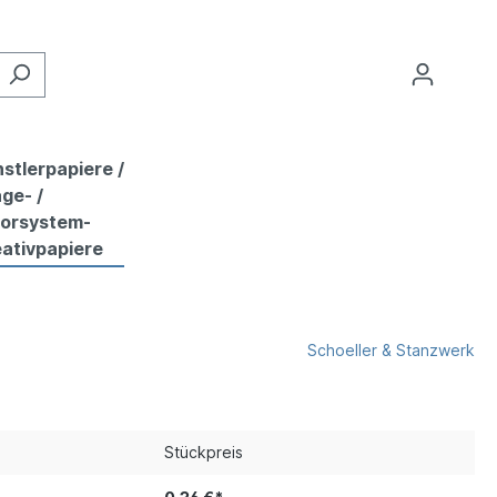
stlerpapiere /
ge- /
lorsystem-
ativpapiere
Schoeller & Stanzwerk
Stückpreis