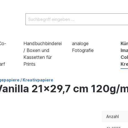
 Co-
Handbuchbinderei
analoge
Kün
/ Boxen und
Fotografie
Ima
Kassetten für
Co
arf
Prints
Kre
epapiere / Kreativpapiere
Vanilla 21x29,7 cm 120g/
Anzahl