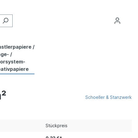
stlerpapiere /
ge- /
lorsystem-
ativpapiere
m²
Schoeller & Stanzwerk
Stückpreis