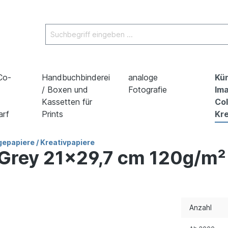
 Co-
Handbuchbinderei
analoge
Kün
/ Boxen und
Fotografie
Ima
Kassetten für
Co
arf
Prints
Kre
epapiere / Kreativpapiere
 Grey 21x29,7 cm 120g/m²
Anzahl