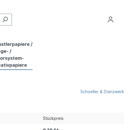
stlerpapiere /
ge- /
lorsystem-
ativpapiere
Schoeller & Stanzwerk
Stückpreis