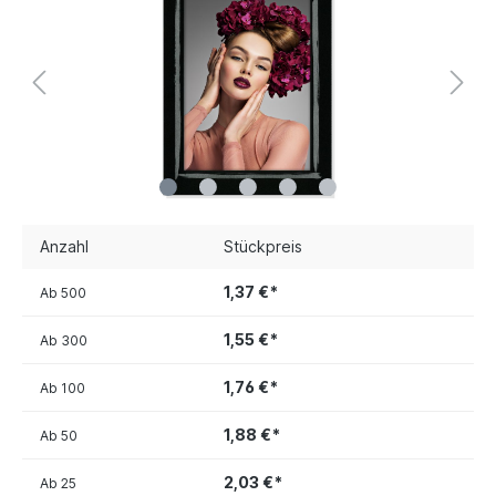
Anzahl
Stückpreis
1,37 €*
Ab
500
1,55 €*
Ab
300
1,76 €*
Ab
100
1,88 €*
Ab
50
2,03 €*
Ab
25