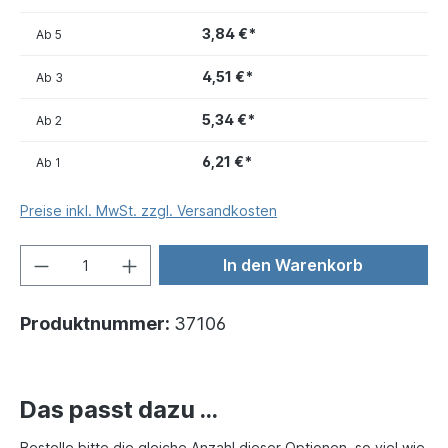
3,84 €*
Ab
5
4,51 €*
Ab
3
5,34 €*
Ab
2
6,21 €*
Ab
1
Preise inkl. MwSt. zzgl. Versandkosten
In den Warenkorb
Produktnummer:
37106
Das passt dazu ...
Bestelle bitte die gleiche Anzahl dieser Optionen, so viel wie