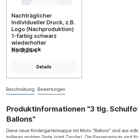
Nachträglicher
individueller Druck, z.B.
Logo (Nachproduktion)
1-farbig schwarz
wiederholter
Nachdruck
Ab
0,24 €*
Details
Beschreibung
Bewertungen
Produktinformationen "3 tlg. Schulf
Ballons"
Diese neue Kindergartenmappe mit Motiv "Ballons" sind aus edl
äußeren rechten Seite (statt Tasche). Die Passepartouts sind fü