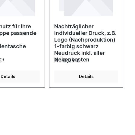
utz für Ihre
Nachträglicher
appe passende
individueller Druck, z.B.
e
Logo (Nachproduktion)
lientasche
1-farbig schwarz
Neudruck inkl. aller
Nebenkosten
€*
Ab
0,29 €*
Details
Details