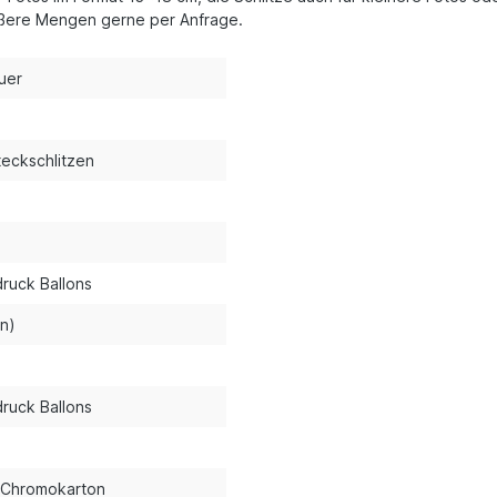
rößere Mengen gerne per Anfrage.
uer
steckschlitzen
druck Ballons
n)
druck Ballons
 Chromokarton