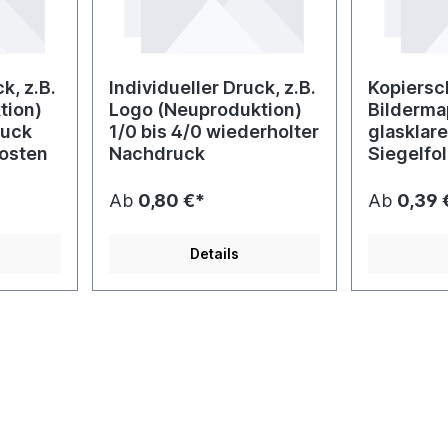
k, z.B.
Individueller Druck, z.B.
Kopiersch
tion)
Logo (Neuproduktion)
Bilderm
ruck
1/0 bis 4/0 wiederholter
glasklar
kosten
Nachdruck
Siegelfo
Ab
0,80 €*
Ab
0,39 
Details