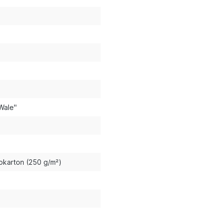
Wale"
okarton (250 g/m²)