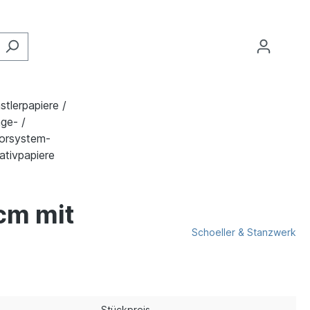
stlerpapiere /
ge- /
orsystem-
ativpapiere
cm mit
Schoeller & Stanzwerk
Stückpreis