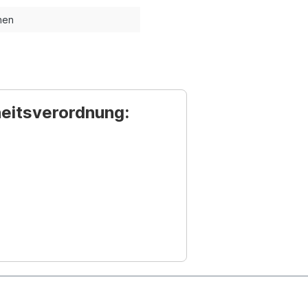
nen
heitsverordnung: