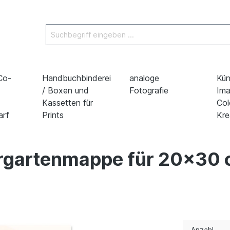
 Co-
Handbuchbinderei
analoge
Kün
/ Boxen und
Fotografie
Ima
Kassetten für
Col
arf
Prints
Kre
ergartenmappe für 20x30 
Anzahl