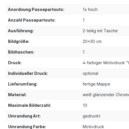
Anordnung Passepartouts:
1x hoch
Anzahl Passepartouts:
1
Ausführung:
2-teilig mit Tasche
Bildgröße:
20x30 cm
Bildtaschen:
1
Druck:
4-farbiger Motivdruck "
Individueller Druck:
optional
Lieferumfang:
fertige Mappe
Material:
weiß glänzender Chrom
Maximale Bilderzahl:
10
Umrandung Art:
gedruckt
Umrandung Farbe:
Motivdruck