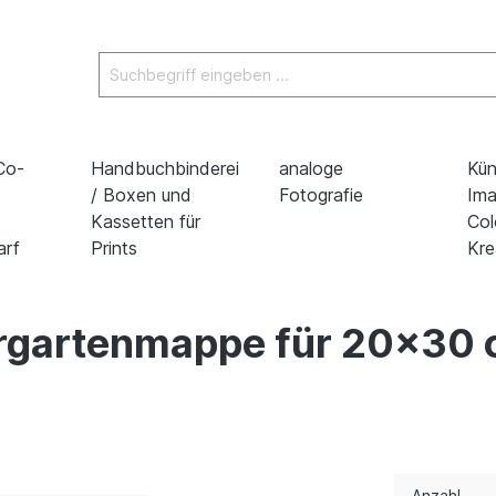
 Co-
Handbuchbinderei
analoge
Kün
/ Boxen und
Fotografie
Ima
Kassetten für
Col
arf
Prints
Kre
ergartenmappe für 20x30 
Anzahl