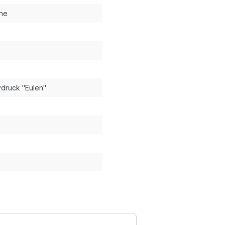
che
vdruck "Eulen"