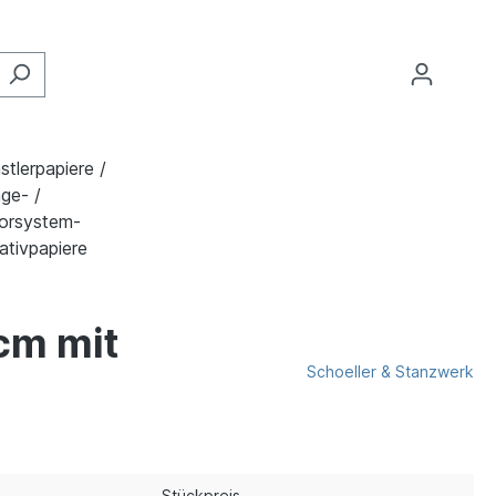
stlerpapiere /
ge- /
orsystem-
ativpapiere
cm mit
Schoeller & Stanzwerk
Stückpreis