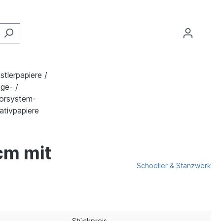
stlerpapiere /
ge- /
orsystem-
ativpapiere
cm mit
Schoeller & Stanzwerk
Stückpreis