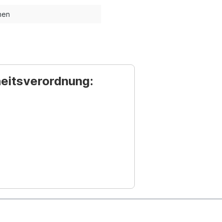
nen
heitsverordnung: