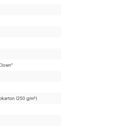
"Clown"
okarton (250 g/m²)