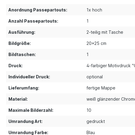
Anordnung Passepartouts:
1x hoch
Anzahl Passepartouts:
1
Ausführung:
2-teilig mit Tasche
Bildgröße:
20x25 cm
Bildtaschen:
1
Druck:
4-farbiger Motivdruck 
Individueller Druck:
optional
Lieferumfang:
fertige Mappe
Material:
weiß glänzender Chrom
Maximale Bilderzahl:
10
Umrandung Art:
gedruckt
Umrandung Farbe:
Blau