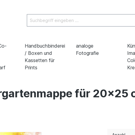
 Co-
Handbuchbinderei
analoge
Kün
/ Boxen und
Fotografie
Ima
Kassetten für
Col
arf
Prints
Kre
ergartenmappe für 20x25 
Anzahl