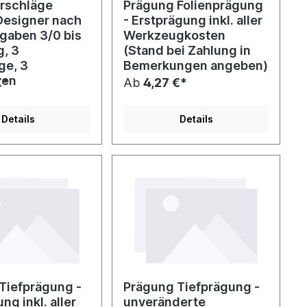
rschläge
Prägung Folienprägung
Designer nach
- Erstprägung inkl. aller
rgaben 3/0 bis
Werkzeugkosten
g, 3
(Stand bei Zahlung in
ge, 3
Bemerkungen angeben)
ren
€*
Ab
4,27 €*
Details
Details
Tiefprägung -
Prägung Tiefprägung -
ng inkl. aller
unveränderte