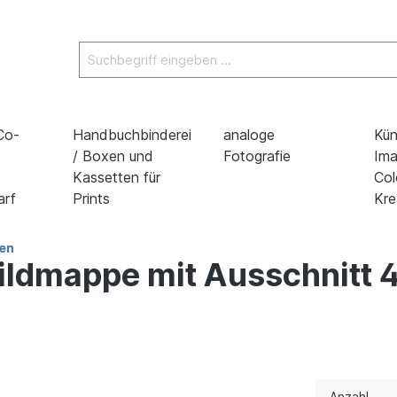
 Co-
Handbuchbinderei
analoge
Kün
/ Boxen und
Fotografie
Ima
Kassetten für
Col
arf
Prints
Kre
en
ildmappe mit Ausschnitt
Anzahl