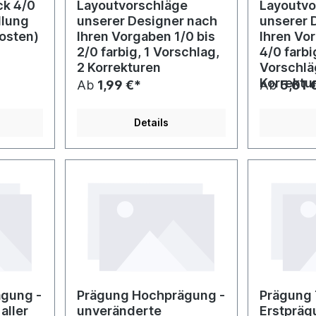
ck 4/0
Layoutvorschläge
Layoutvo
llung
unserer Designer nach
unserer 
kosten)
Ihren Vorgaben 1/0 bis
Ihren Vo
2/0 farbig, 1 Vorschlag,
4/0 farbi
2 Korrekturen
Vorschlä
Korrektu
Ab
1,99 €*
Ab
5,01 
Details
gung -
Prägung Hochprägung -
Prägung 
aller
unveränderte
Erstprägu