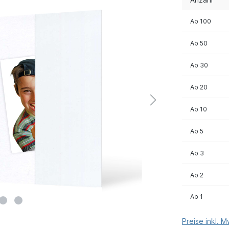
Ab
100
Ab
50
Ab
30
Ab
20
Ab
10
Ab
5
Ab
3
Ab
2
Ab
1
Preise inkl. 