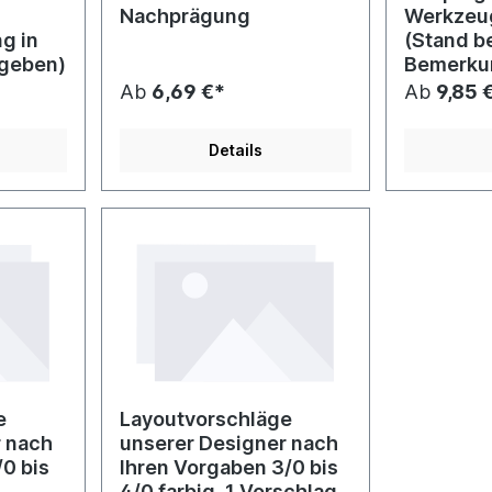
Nachprägung
Werkzeu
g in
(Stand b
geben)
Bemerku
Ab
6,69 €*
Ab
9,85 
Details
e
Layoutvorschläge
r nach
unserer Designer nach
/0 bis
Ihren Vorgaben 3/0 bis
4/0 farbig, 1 Vorschlag,