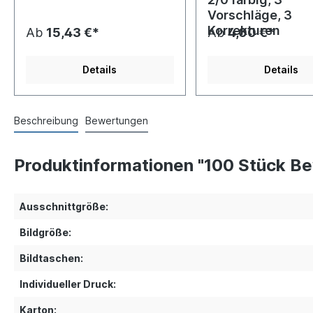
Vorschläge, 3
Korrekturen
Ab
15,43 €*
Ab
4,00 €*
Details
Details
Beschreibung
Bewertungen
Produktinformationen "100 Stück B
Ausschnittgröße:
Bildgröße:
Bildtaschen:
Individueller Druck:
Karton: