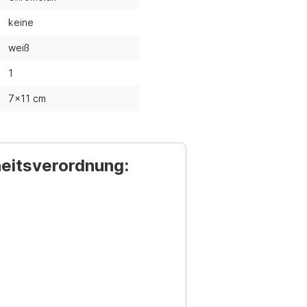
keine
weiß
1
7x11 cm
heitsverordnung: