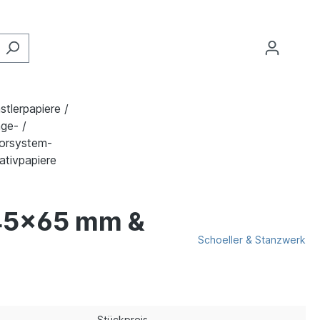
stlerpapiere /
ge- /
orsystem-
ativpapiere
 45x65 mm &
Schoeller & Stanzwerk
Stückpreis