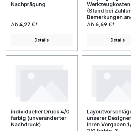
Nachprägung
Werkzeugkosten
(Stand bei Zahlun
Bemerkungen an
Ab
4,27 €*
Ab
6,69 €*
Details
Details
individueller Druck 4/0
Layoutvorschläg
farbig (unveränderter
unserer Designe
Nachdruck)
Ihren Vorgaben 1
2/0 farbig, 3